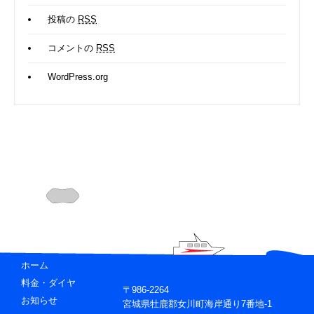
投稿の
RSS
コメントの
RSS
WordPress.org
ホーム
料金・ダイヤ
〒986-2264
お知らせ
宮城県牡鹿郡女川町海岸通り7番地-1